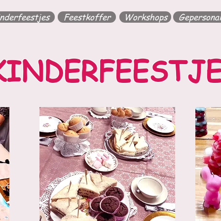
inderfeestjes
Feestkoffer
Workshops
Gepersonal
KINDERFEESTJ