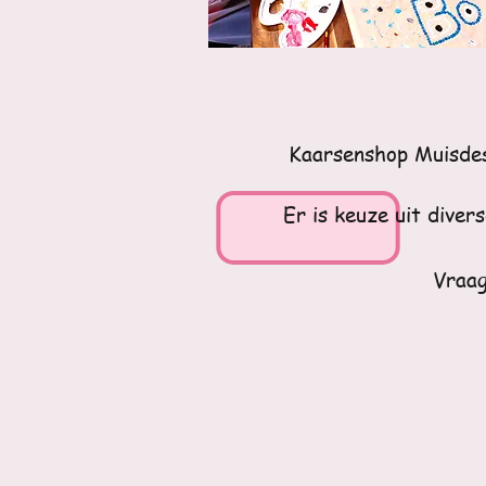
Kaarsenshop Muisdesi
Er is keuze uit diver
Vraag