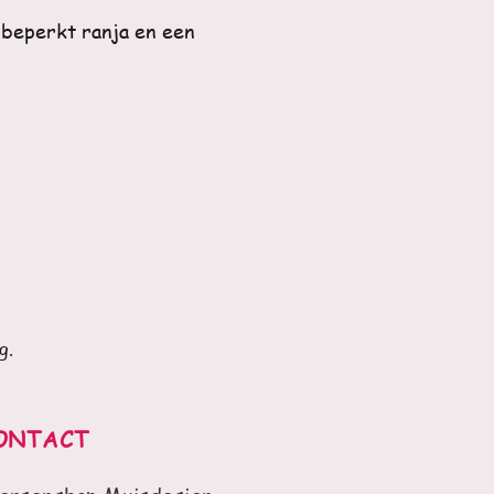
nbeperkt ranja en een
g.
ONT
ACT